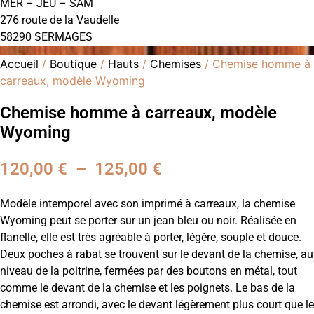
MER – JEU – SAM
276 route de la Vaudelle
58290 SERMAGES
Accueil
/
Boutique
/
Hauts
/
Chemises
/ Chemise homme à
carreaux, modèle Wyoming
Chemise homme à carreaux, modèle
Wyoming
120,00
€
–
125,00
€
Plage
de
Modèle intemporel avec son imprimé à carreaux, la chemise
prix :
Wyoming peut se porter sur un jean bleu ou noir. Réalisée en
flanelle, elle est très agréable à porter, légère, souple et douce.
120,00 €
Deux poches à rabat se trouvent sur le devant de la chemise, au
à
niveau de la poitrine, fermées par des boutons en métal, tout
comme le devant de la chemise et les poignets. Le bas de la
125,00 €
chemise est arrondi, avec le devant légèrement plus court que le