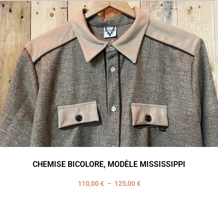
CHEMISE BICOLORE, MODÈLE MISSISSIPPI
110,00
€
–
125,00
€
Plage
de
prix :
110,00 €