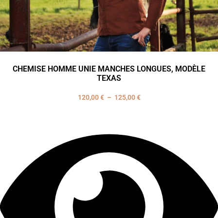
CHEMISE HOMME UNIE MANCHES LONGUES, MODÈLE
TEXAS
120,00
€
–
125,00
€
Plage
de
prix :
120,00 €
à
125,00 €