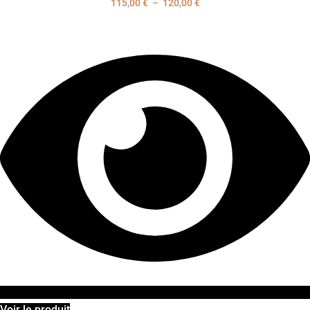
115,00
€
–
120,00
€
Plage
de
prix :
115,00 €
à
120,00 €
Voir le produit