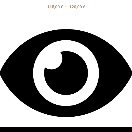
115,00
€
–
120,00
€
Plage
de
prix :
115,00 €
à
120,00 €