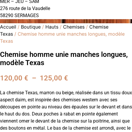
MER – JEU – SAM
276 route de la Vaudelle
58290 SERMAGES
Accueil
/
Boutique
/
Hauts
/
Chemises
/
Chemise
Texas
/ Chemise homme unie manches longues, modèle
Texas
Chemise homme unie manches longues,
modèle Texas
120,00
€
–
125,00
€
Plage
de
La chemise Texas, marron ou beige, réalisée dans un tissu doux
prix :
aspect daim, est inspirée des chemises western avec ses
découpes en pointe au niveau des épaules sur le devant et dans
120,00 €
le haut du dos. Deux poches à rabat en pointe également
à
viennent orner le devant de la chemise sur la poitrine, ainsi que
des boutons en métal. Le bas de la chemise est arrondi, avec le
125,00 €