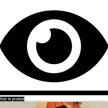
prix :
110,00 €
à
125,00 €
Voir le produit