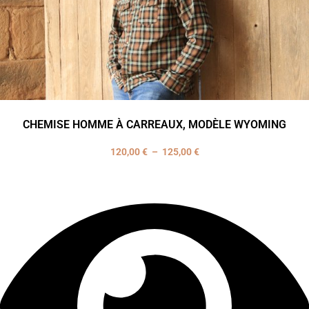
CHEMISE HOMME À CARREAUX, MODÈLE WYOMING
120,00
€
–
125,00
€
Plage
de
prix :
120,00 €
à
125,00 €