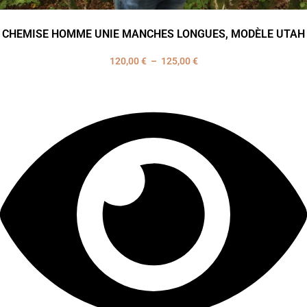
CHEMISE HOMME UNIE MANCHES LONGUES, MODÈLE UTAH
120,00
€
–
125,00
€
Plage
de
prix :
120,00 €
à
125,00 €